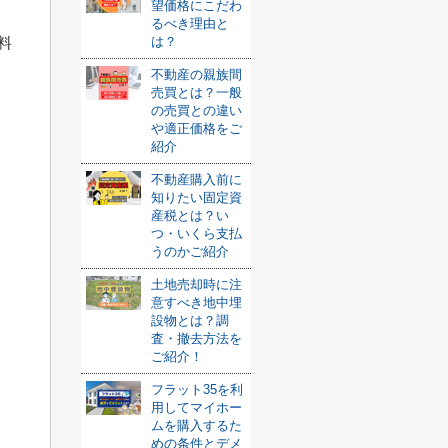
望価格にこだわ
るべき理由と
料
は？
不動産の親族間
売買とは？一般
の売買との違い
や適正価格をご
紹介
不動産購入前に
知りたい固定資
産税とは？い
つ・いくら支払
うのかご紹介
土地売却時に注
意すべき地中埋
設物とは？調
査・撤去方法を
ご紹介！
フラット35を利
」
用してマイホー
ムを購入するた
めの条件とデメ