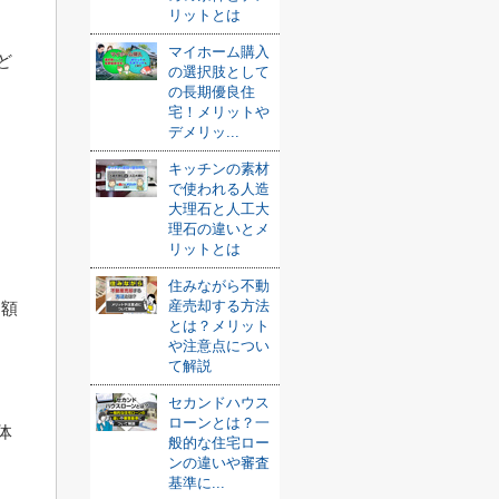
リットとは
マイホーム購入
ど
の選択肢として
の長期優良住
宅！メリットや
デメリッ...
キッチンの素材
で使われる人造
大理石と人工大
理石の違いとメ
リットとは
住みながら不動
産売却する方法
月額
とは？メリット
や注意点につい
て解説
セカンドハウス
ローンとは？一
体
般的な住宅ロー
ンの違いや審査
基準に...