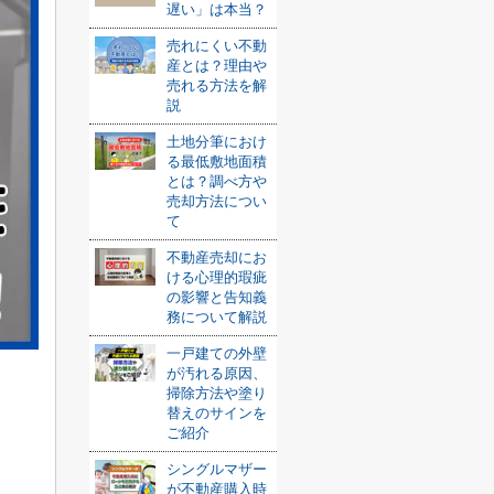
遅い」は本当？
売れにくい不動
産とは？理由や
売れる方法を解
説
土地分筆におけ
る最低敷地面積
とは？調べ方や
売却方法につい
て
不動産売却にお
ける心理的瑕疵
の影響と告知義
務について解説
一戸建ての外壁
が汚れる原因、
掃除方法や塗り
替えのサインを
ご紹介
シングルマザー
が不動産購入時