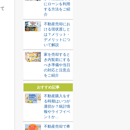
にローンを利用
いて
する方法をご紹
介
不動産売却にお
ける現状渡しと
は？メリット・
デメリットにつ
いて解説
家を売却すると
き内覧前にする
べき準備や当日
の対応と注意点
をご紹介
おすすめ記事
不動産購入をす
る時期はいつが
適切か？統計情
報やライフイベ
ントか...
不動産売却で希