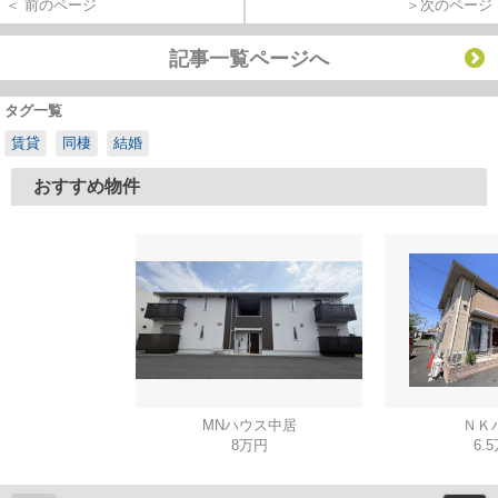
＜ 前のページ
＞次のページ
記事一覧ページへ
タグ一覧
賃貸
同棲
結婚
おすすめ物件
MNハウス中居
ＮＫ
8万円
6.