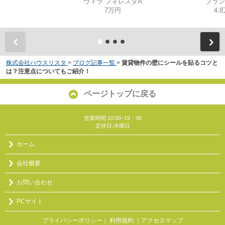
ヴィラ フォレスタA
プラン
7万円
4.
株式会社ハウスリスタ
>
ブログ記事一覧
>
賃貸物件の壁にシールを貼るコツと
は？注意点についてもご紹介！
ページトップに戻る
営業時間:10:00~19：00
定休日:水曜日
ホーム
会社概要
お問い合わせ
PCサイト
プライバシーポリシー
利用規約
｜アクセスマップ
｜