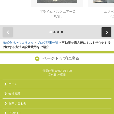
プライム・スクエアーC
エスペ
5.8万円
7
株式会社ハウスリスタ
>
ブログ記事一覧
>
不動産を購入後にミストサウナを後
付けする方法や設置費用をご紹介
ページトップに戻る
営業時間:10:00~19：00
定休日:水曜日
ホーム
会社概要
お問い合わせ
PCサイト