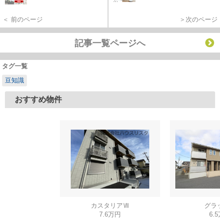
＜ 前のページ
＞次のページ
記事一覧ページへ
タグ一覧
豆知識
おすすめ物件
カスタリアⅦ
グラ
7.6万円
6.