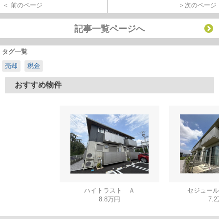
＜ 前のページ
＞次のページ
記事一覧ページへ
タグ一覧
売却
税金
おすすめ物件
ハイトラスト Ａ
セジュール
8.8万円
7.