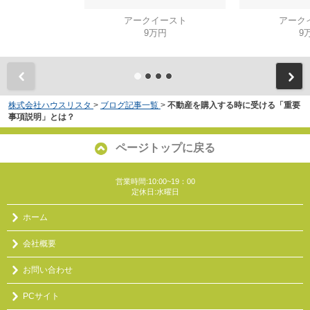
アークイースト
アーク
9万円
9
株式会社ハウスリスタ
>
ブログ記事一覧
>
不動産を購入する時に受ける「重要
事項説明」とは？
ページトップに戻る
営業時間:10:00~19：00
定休日:水曜日
ホーム
会社概要
お問い合わせ
PCサイト