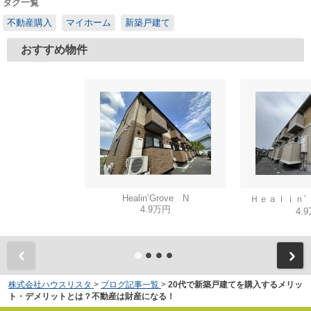
タグ一覧
不動産購入
マイホーム
新築戸建て
おすすめ物件
Healin’Grove N
Ｈｅａｌｉｎ’
4.9万円
4.
株式会社ハウスリスタ
>
ブログ記事一覧
>
20代で新築戸建てを購入するメリッ
ト・デメリットとは？不動産は財産になる！