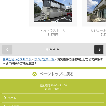
ハイトラスト Ａ
セジュール
8.8万円
7.
株式会社ハウスリスタ
>
ブログ記事一覧
>
賃貸物件の退去時はどこまで掃除す
べき？掃除の方法も解説！
ページトップに戻る
営業時間:10:00~19：00
定休日:水曜日
ホーム