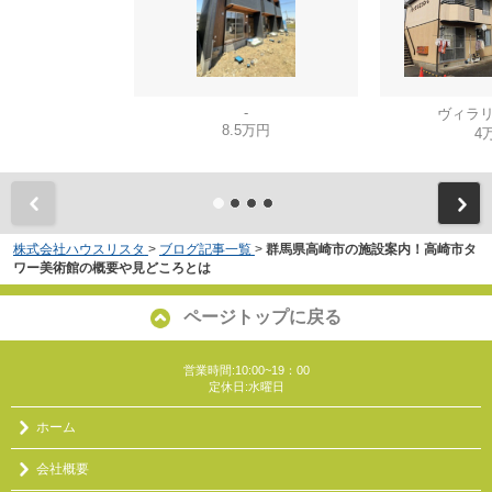
-
ヴィラリ
8.5万円
4
株式会社ハウスリスタ
>
ブログ記事一覧
>
群馬県高崎市の施設案内！高崎市タ
ワー美術館の概要や見どころとは
ページトップに戻る
営業時間:10:00~19：00
定休日:水曜日
ホーム
会社概要