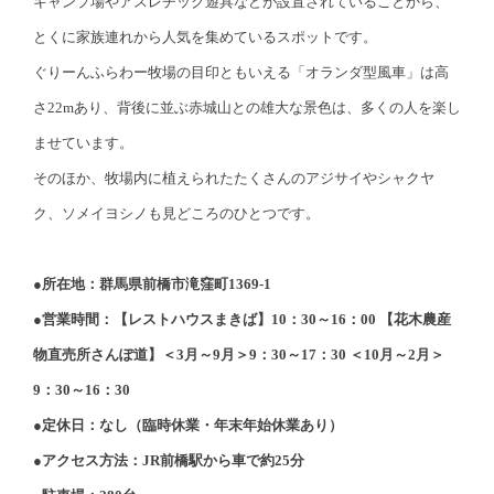
キャンプ場やアスレチック遊具などが設置されていることから、
とくに家族連れから人気を集めているスポットです。
ぐりーんふらわー牧場の目印ともいえる「オランダ型風車」は高
さ22mあり、背後に並ぶ赤城山との雄大な景色は、多くの人を楽し
ませています。
そのほか、牧場内に植えられたたくさんのアジサイやシャクヤ
ク、ソメイヨシノも見どころのひとつです。
●所在地：群馬県前橋市滝窪町1369-1
●営業時間：【レストハウスまきば】10：30～16：00 【花木農産
物直売所さんぽ道】＜3月～9月＞9：30～17：30 ＜10月～2月＞
9：30～16：30
●定休日：なし（臨時休業・年末年始休業あり）
●アクセス方法：JR前橋駅から車で約25分