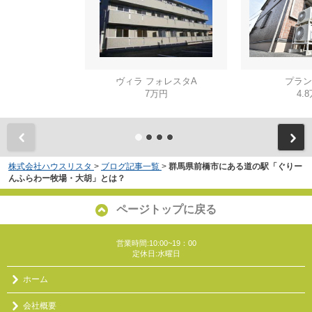
ヴィラ フォレスタA
プラン
7万円
4.
株式会社ハウスリスタ
>
ブログ記事一覧
>
群馬県前橋市にある道の駅「ぐりー
んふらわー牧場・大胡」とは？
ページトップに戻る
営業時間:10:00~19：00
定休日:水曜日
ホーム
会社概要