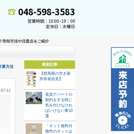
048-598-3583
営業時間：10:00~19：00
定休日：水曜日
？売却方法や注意点をご紹介
最新記事
計算方法
【群馬県の空き家
所有者必見】
-07-12
賃貸アパートの
契約をする時に
気を付けなけれ
ばいけない事10
選
「ネット無料付
物件のネットは