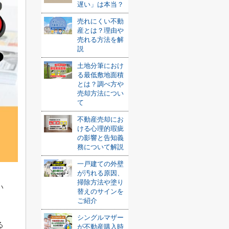
遅い」は本当？
売れにくい不動
産とは？理由や
売れる方法を解
説
土地分筆におけ
る最低敷地面積
とは？調べ方や
売却方法につい
て
不動産売却にお
ける心理的瑕疵
の影響と告知義
務について解説
一戸建ての外壁
が汚れる原因、
掃除方法や塗り
い
替えのサインを
ご紹介
シングルマザー
る
が不動産購入時