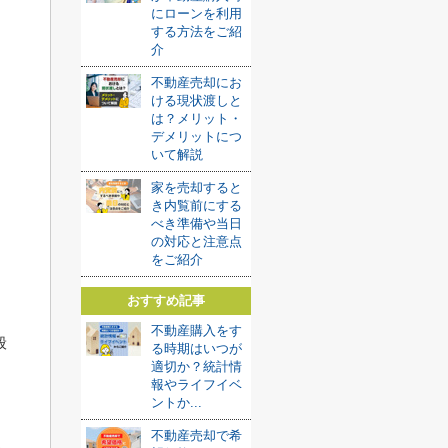
にローンを利用
する方法をご紹
介
。
不動産売却にお
ける現状渡しと
は？メリット・
デメリットにつ
いて解説
家を売却すると
き内覧前にする
べき準備や当日
の対応と注意点
をご紹介
おすすめ記事
不動産購入をす
般
る時期はいつが
適切か？統計情
報やライフイベ
ントか...
不動産売却で希