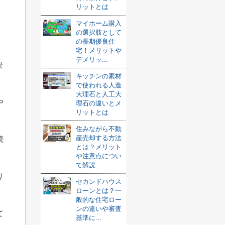
リットとは
マイホーム購入
の選択肢として
の長期優良住
。
宅！メリットや
デメリッ...
せ
キッチンの素材
で使われる人造
大理石と人工大
や
理石の違いとメ
リットとは
住みながら不動
産売却する方法
続
とは？メリット
や注意点につい
て解説
り
セカンドハウス
ローンとは？一
般的な住宅ロー
ンの違いや審査
て
基準に...