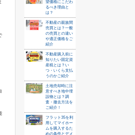
ま
望価格にこだわ
るべき理由と
は？
不動産の親族間
売買とは？一般
の売買との違い
で
や適正価格をご
紹介
不動産購入前に
知りたい固定資
産税とは？い
つ・いくら支払
うのかご紹介
土地売却時に注
自
意すべき地中埋
設物とは？調
査・撤去方法を
ご紹介！
能
フラット35を利
用してマイホー
ムを購入するた
めの条件とデメ