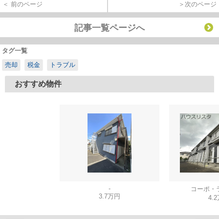
＜ 前のページ
＞次のページ
記事一覧ページへ
タグ一覧
売却
税金
トラブル
おすすめ物件
-
コーポ・
3.7万円
4.