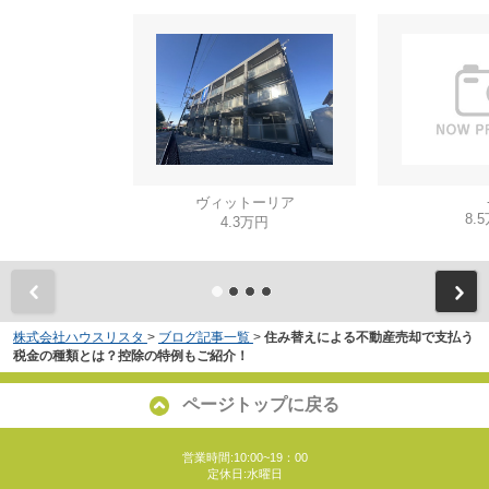
ヴィットーリア
8.
4.3万円
株式会社ハウスリスタ
>
ブログ記事一覧
>
住み替えによる不動産売却で支払う
税金の種類とは？控除の特例もご紹介！
ページトップに戻る
営業時間:10:00~19：00
定休日:水曜日