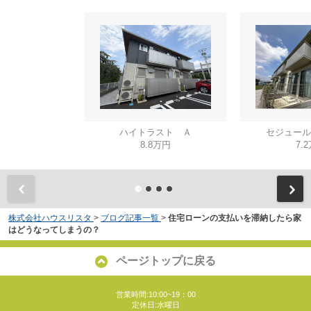
ハイトラスト Ａ
セジュール
8.8万円
7.
株式会社ハウスリスタ
>
ブログ記事一覧
>
住宅ローンの支払いを滞納したら家
はどうなってしまうの？
ページトップに戻る
営業時間:10:00~19：00
定休日:水曜日