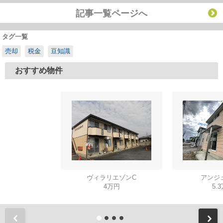
記事一覧ページへ
タグ一覧
売却
税金
豆知識
おすすめ物件
ヴィラリエゾンC
アンジ
4万円
5.