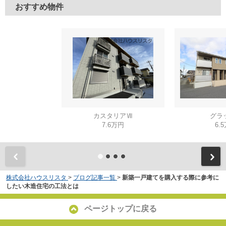
おすすめ物件
カスタリアⅦ
グラ
7.6万円
6.
株式会社ハウスリスタ
>
ブログ記事一覧
>
新築一戸建てを購入する際に参考に
したい木造住宅の工法とは
ページトップに戻る