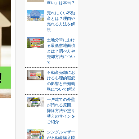
遅い」は本当？
売れにくい不動
産とは？理由や
売れる方法を解
説
土地分筆におけ
る最低敷地面積
とは？調べ方や
売却方法につい
て
不動産売却にお
ける心理的瑕疵
の影響と告知義
務について解説
一戸建ての外壁
が汚れる原因、
掃除方法や塗り
替えのサインを
ご紹介
シングルマザー
が不動産購入時