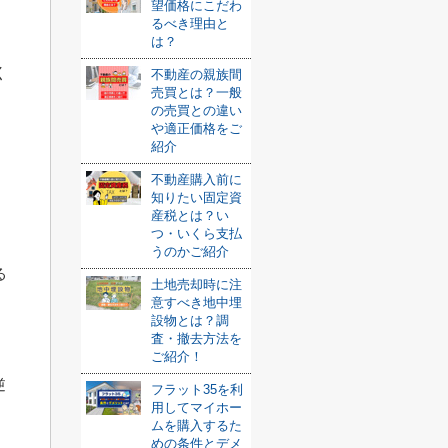
望価格にこだわ
るべき理由と
は？
く
不動産の親族間
売買とは？一般
の売買との違い
や適正価格をご
紹介
不動産購入前に
知りたい固定資
産税とは？い
つ・いくら支払
うのかご紹介
る
土地売却時に注
意すべき地中埋
設物とは？調
査・撤去方法を
ご紹介！
逆
フラット35を利
用してマイホー
ムを購入するた
めの条件とデメ