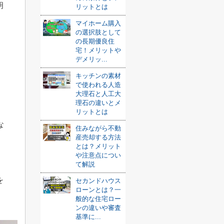
明
リットとは
マイホーム購入
の選択肢として
の長期優良住
宅！メリットや
デメリッ...
キッチンの素材
で使われる人造
大理石と人工大
理石の違いとメ
リットとは
な
住みながら不動
産売却する方法
とは？メリット
や注意点につい
て解説
を
セカンドハウス
ローンとは？一
般的な住宅ロー
ンの違いや審査
基準に...