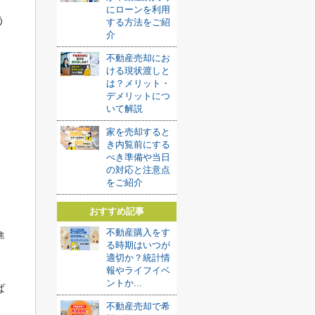
にローンを利用
う
する方法をご紹
介
不動産売却にお
ける現状渡しと
は？メリット・
デメリットにつ
いて解説
家を売却すると
き内覧前にする
べき準備や当日
の対応と注意点
をご紹介
おすすめ記事
不動産購入をす
準
る時期はいつが
適切か？統計情
報やライフイベ
ントか...
ば
不動産売却で希