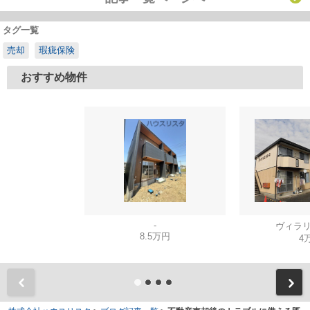
タグ一覧
売却
瑕疵保険
おすすめ物件
-
ヴィラリ
8.5万円
4